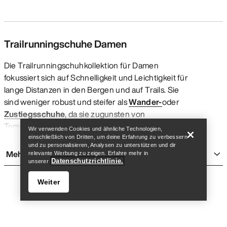
Trailrunningschuhe Damen
Die Trailrunningschuhkollektion für Damen
fokussiert sich auf Schnelligkeit und Leichtigkeit für
lange Distanzen in den Bergen und auf Trails. Sie
Store finden
Help
sind weniger robust und steifer als
Wander-
oder
Zustiegsschuhe
, da sie zugunsten von
Tempofähigkeit auf einige stützende und
Wir verwenden Cookies und ähnliche Technologien,
schützende Elemente verzichten. Arc’teryx
einschließlich von Dritten, um deine Erfahrung zu verbessern
und zu personalisieren, Analysen zu unterstützen und dir
Laufschuhe sind voll auf die besonderen Ansprüche
Mehr anzeigen
relevante Werbung zu zeigen. Erfahre mehr in
von Bergsportathletinnen ausgerichtet, die in
Datenschutzrichtlinie.
unserer
ebenem, wechselndem und technischem Gelände
Weiter
(nicht auf der Straße) trainieren.
WELCHE ARTEN VON
TRAILRUNNINGSCHUHEN GIBT ES FÜR