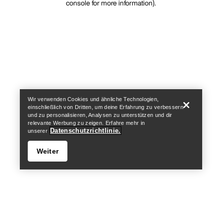
console for more information)
.
Wir verwenden Cookies und ähnliche Technologien,
einschließlich von Dritten, um deine Erfahrung zu verbessern
und zu personalisieren, Analysen zu unterstützen und dir
relevante Werbung zu zeigen. Erfahre mehr in
Datenschutzrichtlinie.
unserer
Weiter