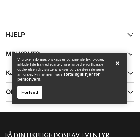
HJELP
Finn butikk
Help
MIN KONTO
Vi bruker informasjonskapsler og lignende teknologier,
inkludert de fra tredjeparter, for å forbedre og tilpasse
opplevelsen din, støtte analyser og vise deg relevante
KJØP MER
Retningslinjer for
annonser. Finn ut mer i våre
personvern.
OM OSS
Fortsett
FÅ DIN UKELIGE DOSE AV EVENTYR
Finn butikk
Help