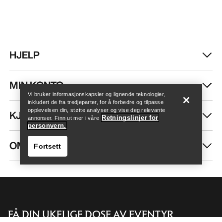
HJELP
Finn butikk
Help
MIN KONTO
Vi bruker informasjonskapsler og lignende teknologier,
inkludert de fra tredjeparter, for å forbedre og tilpasse
opplevelsen din, støtte analyser og vise deg relevante
KJØP MER
Retningslinjer for
annonser. Finn ut mer i våre
personvern.
OM OSS
Fortsett
FÅ DIN UKELIGE DOSE AV EVENTYR
Finn butikk
Help