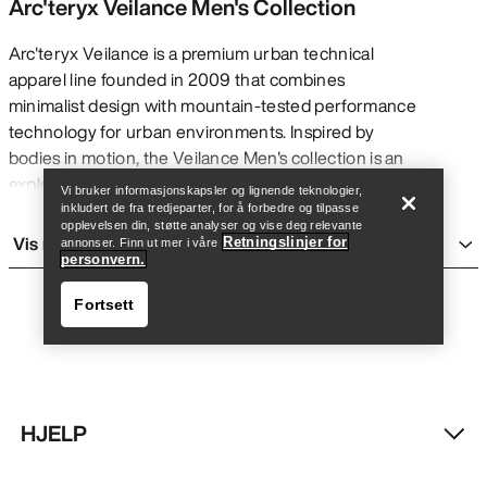
Arc'teryx Veilance Men's Collection
Arc'teryx Veilance is a premium urban technical
apparel line founded in 2009 that combines
minimalist design with mountain-tested performance
Finn butikk
Help
technology for urban environments. Inspired by
bodies in motion, the Veilance Men's collection is an
exploration of form and the relationship to our
Vi bruker informasjonskapsler og lignende teknologier,
environments. In practical terms, this means
inkludert de fra tredjeparter, for å forbedre og tilpasse
opplevelsen din, støtte analyser og vise deg relevante
garments constructed with advanced materials like
Vis mer
Retningslinjer for
annonser. Finn ut mer i våre
GORE-TEX membranes and proprietary softshell
personvern.
fabrics, precision-engineered seams and articulated
Fortsett
patterning, and thoughtful details that deliver real-
world benefits—waterproof protection during
unexpected rain, breathability for active commutes,
and refined aesthetics suitable for professional
settings.
HJELP
About Veilance
Finn butikk
Help
Veilance is designed for urban professionals who