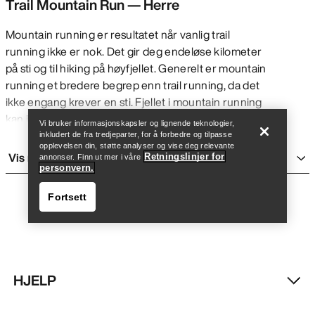
Trail Mountain Run — Herre
Mountain running er resultatet når vanlig trail
running ikke er nok. Det gir deg endeløse kilometer
på sti og til hiking på høyfjellet. Generelt er mountain
Finn butikk
Help
running et bredere begrep enn trail running, da det
ikke engang krever en sti. Fjellet i mountain running
kan innebære alt fra tekniske stiler til løping på de
Vi bruker informasjonskapsler og lignende teknologier,
mest krevende og avsidesliggende toppene. Det kan
inkludert de fra tredjeparter, for å forbedre og tilpasse
opplevelsen din, støtte analyser og vise deg relevante
gi flere utfordringer. Noen ganger kan du trenge en
Vis mer
Retningslinjer for
annonser. Finn ut mer i våre
klatresele og et tau, for eksempel ved brevandring
personvern.
eller på ruter som innebærer
fjellklatring
eller
Fortsett
rappellering. Det er teknisk, spesialisert, og du skal
bevege deg raskt og lett.
Siden mountain running ofte tar deg til terreng der
konsekvensene av feilsteg kan være store, og side
du skal komme frem så raskt som mulig, kreves
HJELP
slitesterkt utstyr som tåler mer enn den lave vekten
Finn butikk
Help
skulle tilsi. Å redusere vekten på utstyret er til stor