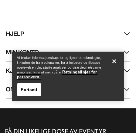
HJELP
Finn butikk
Help
MIN KONTO
Vi bruker informasjonskapsler og lignende teknologier,
inkludert de fra tredjeparter, for å forbedre og tilpasse
opplevelsen din, støtte analyser og vise deg relevante
KJØP MER
Retningslinjer for
annonser. Finn ut mer i våre
personvern.
OM OSS
Fortsett
FÅ DIN UKELIGE DOSE AV EVENTYR
Finn butikk
Help