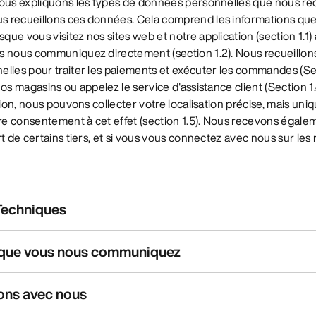
nous expliquons les types de données personnelles que nous rec
 recueillons ces données. Cela comprend les informations que
ue vous visitez nos sites web et notre application (section 1.1) 
s nous communiquez directement (section 1.2). Nous recueillo
lles pour traiter les paiements et exécuter les commandes (Sec
os magasins ou appelez le service d'assistance client (Section 1.
ation, nous pouvons collecter votre localisation précise, mais un
e consentement à cet effet (section 1.5). Nous recevons égale
rt de certains tiers, et si vous vous connectez avec nous sur les
 Techniques
s que vous nous communiquez
ions avec nous