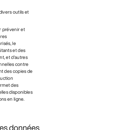
ivers outils et
 prévenir et
ures
risés, le
itants et des
t, et d'autres
nnelles contre
ent des copies de
ruction
ermet des
elles disponibles
ons en ligne.
 des données