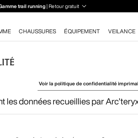
Gamme trail running
| Retour gratuit
MME
CHAUSSURES
ÉQUIPEMENT
VEILANCE
ITÉ
les dans un délai de 30 jours.
Effectuer un retour gratuit
.
Voir la politique de confidentialité imprima
nt les données recueillies par Arc'tery