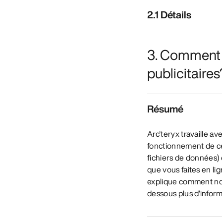
2.1 Détails
3. Comment A
publicitaires
Résumé
Arc'teryx travaille a
fonctionnement de ces
fichiers de données) 
que vous faites en li
explique comment nous
dessous plus d'inform