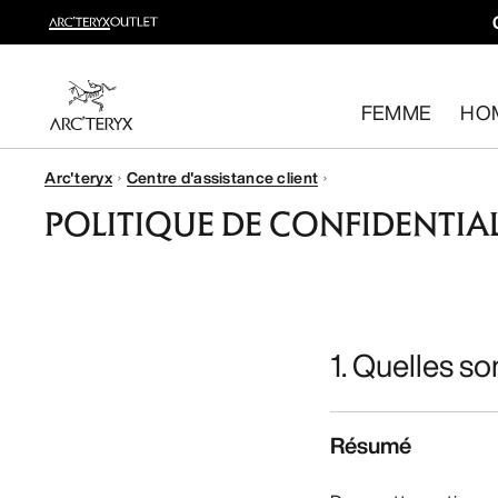
Gamme trail running
Composez votre tenue de trail running
FEMME
HO
Pour femme
Pour homme
Arc'teryx
Centre d'assistance client
Retour gratuit
POLITIQUE DE CONFIDENTIAL
Vous avez changé d’avis ? Retournez les articles admissib
1. Quelles so
Résumé