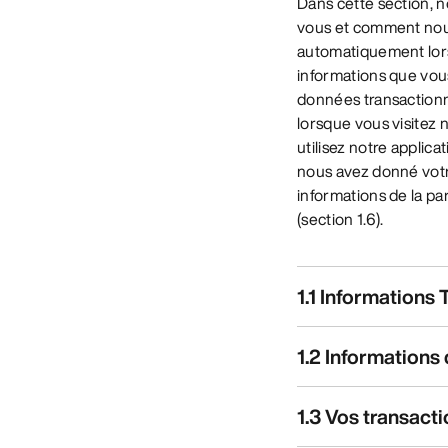
Dans cette section, 
vous et comment nous
automatiquement lorsq
informations que vou
données transactionne
lorsque vous visitez n
utilisez notre applic
nous avez donné votr
informations de la pa
(section 1.6).
1.1 Informations
1.2 Information
1.3 Vos transact