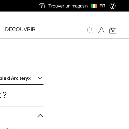
Trouver un magasin
FR
DÉCOUVRIR
0
ble d'Arc'teryx
x ?