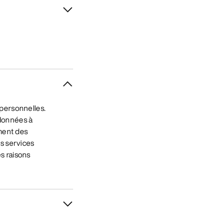
personnelles.
données à
ement des
s services
s raisons