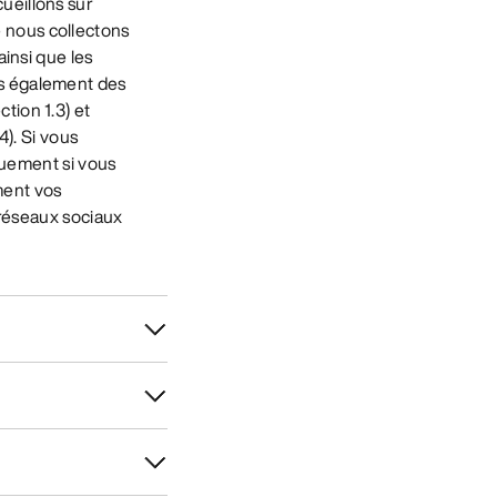
ueillons sur
 nous collectons
ainsi que les
ns également des
tion 1.3) et
4). Si vous
iquement si vous
ment vos
 réseaux sociaux