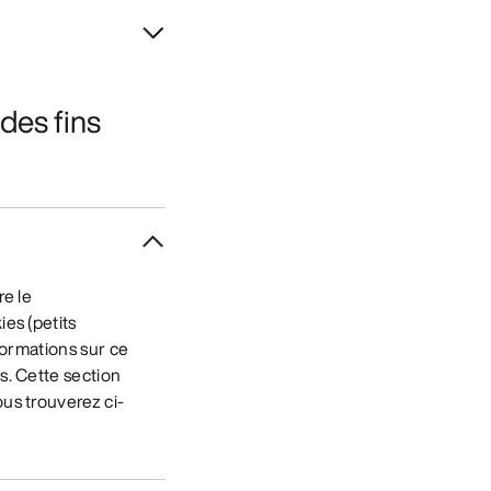
des fins
re le
ies (petits
nformations sur ce
s. Cette section
ous trouverez ci-