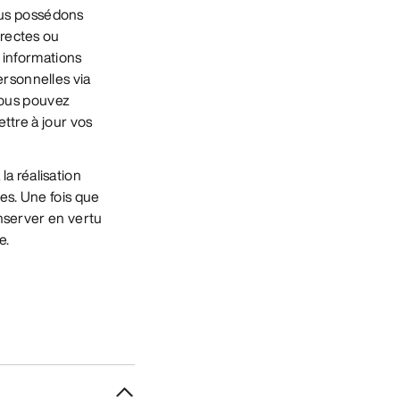
ous possédons
rrectes ou
s informations
rsonnelles via
 vous pouvez
ettre à jour vos
a réalisation
les. Une fois que
onserver en vertu
e.