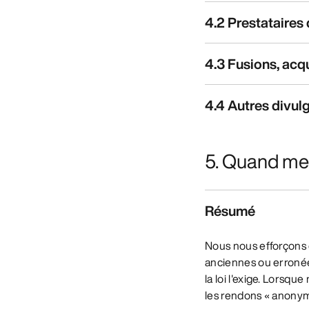
4.2 Prestataires 
4.3 Fusions, acq
4.4 Autres divul
5. Quand mes
Résumé
Nous nous efforçons 
anciennes ou erronée
la loi l'exige. Lorsq
les rendons « anonymes