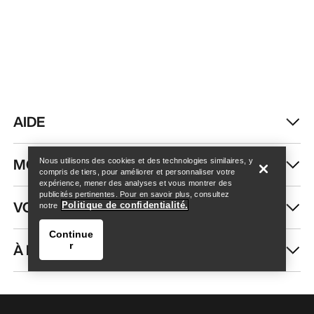
AIDE
Trouver un magasin
Help
MON COMPTE
Nous utilisons des cookies et des technologies similaires, y
compris de tiers, pour améliorer et personnaliser votre
expérience, mener des analyses et vous montrer des
publicités pertinentes. Pour en savoir plus, consultez
VOIR PLUS
Politique de confidentialité.
notre
Continue
À PROPOS DE NOUS
r