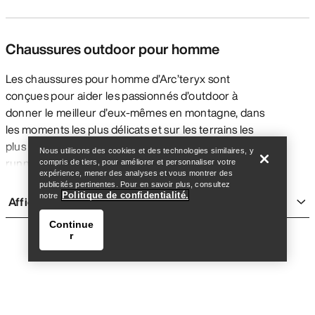
Chaussures outdoor pour homme
Les chaussures pour homme d’Arc’teryx sont
conçues pour aider les passionnés d’outdoor à
donner le meilleur d’eux-mêmes en montagne, dans
Trouver un magasin
Help
les moments les plus délicats et sur les terrains les
plus exposés. Avec différents modèles destinés au
Nous utilisons des cookies et des technologies similaires, y
running, à l’escalade et à la randonnée, les
compris de tiers, pour améliorer et personnaliser votre
expérience, mener des analyses et vous montrer des
chaussures outdoor et de montagne pour homme
publicités pertinentes. Pour en savoir plus, consultez
doivent offrir un niveau spécifique de traction,
Politique de confidentialité.
notre
Afficher plus
d’adhérence, de stabilité et de maintien en fonction
Continue
de l’activité. Les chaussures imperméables peuvent
r
améliorer le confort dans la plupart des conditions,
mais elles ne sont pas idéales pour les activités
intenses comme le running par temps chaud et sec.
Comparées aux chaussures outdoor pour femme, les
chaussures outdoor pour homme de pointure