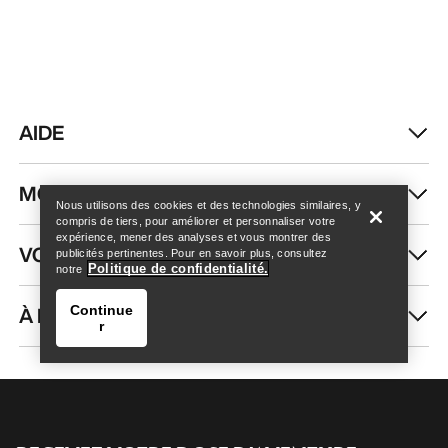
AIDE
Trouver un magasin
Help
MON COMPTE
Nous utilisons des cookies et des technologies similaires, y
compris de tiers, pour améliorer et personnaliser votre
expérience, mener des analyses et vous montrer des
VOIR PLUS
publicités pertinentes. Pour en savoir plus, consultez
Politique de confidentialité.
notre
À PROPOS DE NOUS
Continue
r