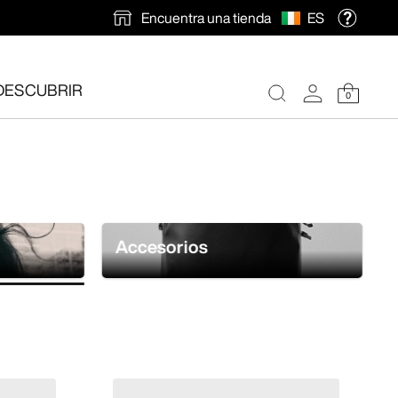
Encuentra una tienda
ES
DESCUBRIR
0
ión gratuita
.
Accesorios