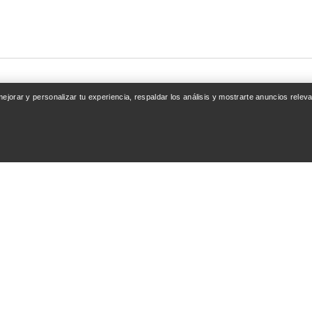
 mejorar y personalizar tu experiencia, respaldar los análisis y mostrarte anuncios rel
ENTA
SEGUIR COMPRAN
esión / Registrarse
Encuentra una tienda
nto de pedidos
Tarjetas regalo
ones y reembolsos
Programa PRO
del producto
Instala la app