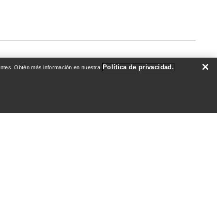
Política de privacidad.
evantes. Obtén más información en nuestra
DO
QUIÉNES SOMOS
Quiénes somos
Atletas y embajadores
Sostenibilidad
Empleo
Redacción