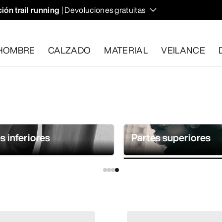
ión trail running
| Devoluciones gratuitas
HOMBRE
CALZADO
MATERIAL
VEILANCE
plan los requisitos en el plazo de 30 días.
Solicita una devoluc
s inferiores
Partes superiores