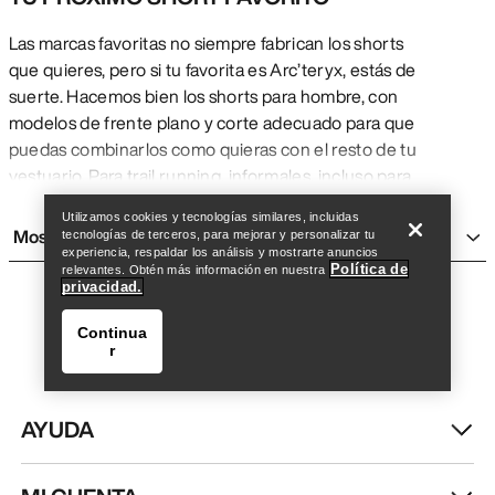
Las marcas favoritas no siempre fabrican los shorts
que quieres, pero si tu favorita es Arc’teryx, estás de
suerte. Hacemos bien los shorts para hombre, con
modelos de frente plano y corte adecuado para que
puedas combinarlos como quieras con el resto de tu
Encuentra una tienda
Help
vestuario. Para trail running, informales, incluso para
acudir a una reunión, Arc’teryx lleva más allá el short
Utilizamos cookies y tecnologías similares, incluidas
para hombre.
Mostrar más
tecnologías de terceros, para mejorar y personalizar tu
SHORTS PARA HOMBRE EN TODOS LOS LARGOS
experiencia, respaldar los análisis y mostrarte anuncios
Política de
relevantes. Obtén más información en nuestra
Diseñamos una completa gama de shorts para
privacidad.
cualquier actividad, desde escaladas desplomadas
hasta reuniones informales. Si deseas un aspecto
Continua
r
informal, opta por un tiro de 15 cm o más. Los shorts
de trail running suelen tener menos tiro, mientras
que los de senderismo piden la protección y
AYUDA
el confort de una entrepierna más larga. Ante
todo, prestaciones. La elegancia viene después.
SHORTS PARA HOMBRE ELEGANTES Y