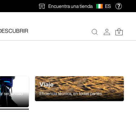
Encuentra una tienda
ES
DESCUBRIR
0
ión gratuita
.
Viaje
yor seguridad
Eficiencia técnica, en todas partes.