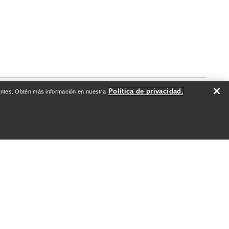
Política de privacidad.
evantes. Obtén más información en nuestra
DO
QUIÉNES SOMOS
Quiénes somos
Atletas y embajadores
Sostenibilidad
Empleo
Redacción