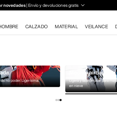
r novedades
| Envío y devoluciones gratis
HOMBRE
CALZADO
MATERIAL
VEILANCE
plan los requisitos en el plazo de 30 días.
Solicita una devoluc
lada
Mochila airbag
más no poder. Ligerísima.
Ligera y fácil de usar para ma
en nieve