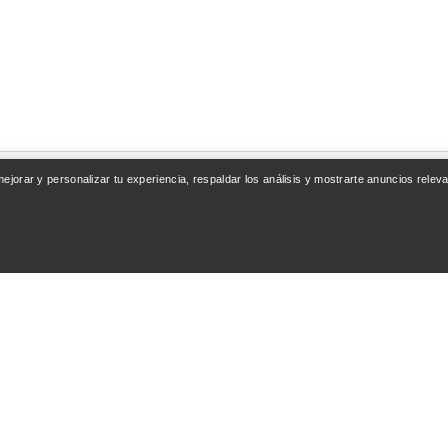
 mejorar y personalizar tu experiencia, respaldar los análisis y mostrarte anuncios rel
ENTA
SEGUIR COMPRAN
esión / Registrarse
Encuentra una tienda
nto de pedidos
Tarjetas regalo
ones y reembolsos
Programa PRO
del producto
Instala la app