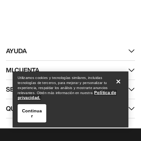
AYUDA
Encuentra una tienda
Help
MI CUENTA
Utilizamos cookies y tecnologías similares, incluidas
tecnologías de terceros, para mejorar y personalizar tu
SEGUIR COMPRANDO
experiencia, respaldar los análisis y mostrarte anuncios
Política de
relevantes. Obtén más información en nuestra
privacidad.
QUIÉNES SOMOS
Continua
r