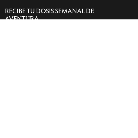
RECIBE TU DOSIS SEMANAL DE
Encuentra una tienda
Help
AVENTURA
Recibe actualizaciones sobre lanzamientos de
productos, ofertas exclusivas, eventos y mucho
más, directamente en tu bandeja de entrada.
ES
Ayuda