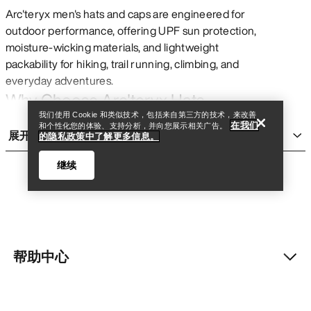
Arc'teryx men's hats and caps are engineered for
outdoor performance, offering UPF sun protection,
moisture-wicking materials, and lightweight
查找店铺
Help
packability for hiking, trail running, climbing, and
everyday adventures.
Why Choose Arc'teryx Hats
我们使用 Cookie 和类似技术，包括来自第三方的技术，来改善
UPF Sun Protection – Shield your face and neck from
在我们
和个性化您的体验、支持分析，并向您展示相关广告。
展开
harmful UV rays
的隐私政策中了解更多信息。
Moisture-Wicking Fabrics – Stay dry and comfortable
继续
during high-output activities
Lightweight & Packable – Easy to stow when conditions
change
DWR Water Repellency – Sheds light rain and moisture
帮助中心
Adjustable Fit Systems – Secure, customizable comfort
查找店铺
Help
Fair Trade Certified Options – Responsibly made outdoor
我的账户
gear