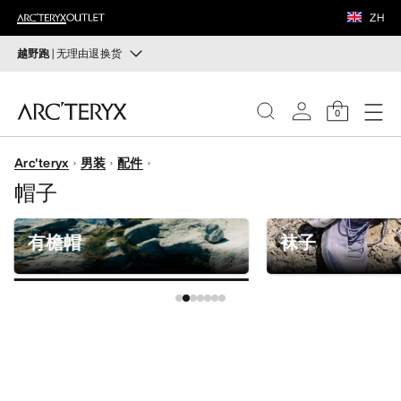
鞋履
ZH
装备
越野跑
| 无理由退换货
越野跑
VEILANCE
打造全套越野跑装备
0
选购女士
选购男士
发现
Arc'teryx
男装
配件
女士
帽子
无理由退换货
改变主意了？ 30天内购买的符合条件的商品可退换货。
男士
开始免费退货
。
有檐帽
袜子
鞋履
装备
VEILANCE