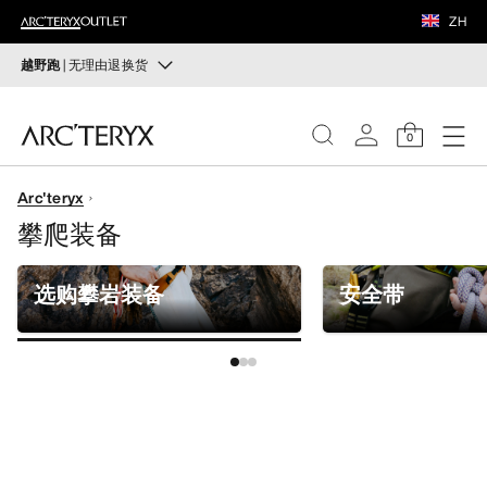
鞋履
ZH
装备
越野跑
| 无理由退换货
越野跑
VEILANCE
打造全套越野跑装备
0
选购女士
选购男士
发现
Arc'teryx
女士
攀爬装备
无理由退换货
改变主意了？ 30天内购买的符合条件的商品可退换货。
男士
开始免费退货
。
选购攀岩装备
安全带
鞋履
装备
VEILANCE