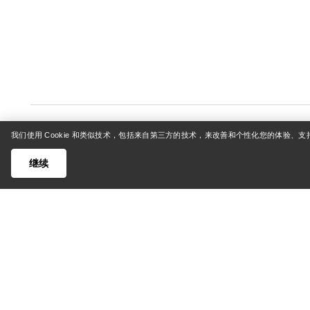
我们使用 Cookie 和类似技术，包括来自第三方的技术，来改善和个性化您的体验、
继续
帮助中心
我的账
客户支持中心
登录/注
常见问题
订单追踪
联系我们
退货和退
货运与配送
产品保养