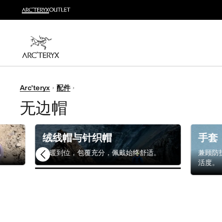
新品
运动员的需求，设计师的动力——在优化现有畅销产品
选购女士
选购男士
无理由退换货
Arc'teryx
配件
改变主意了？ 30天内购买的符合条件的商品可退换货。
无边帽
绒线帽与针织帽
手套
。
保暖到位，包覆充分，佩戴始终舒适。
兼顾防
活度。