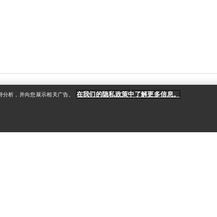
在我们的隐私政策中了解更多信息。
支持分析，并向您展示相关广告。
户
更多商品
册
查找店铺
礼品卡
款
PRO计划
获取应用程序