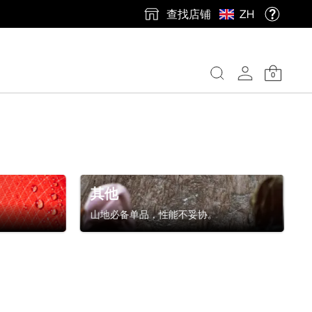
查找店铺
ZH
0
其他
山地必备单品，性能不妥协。