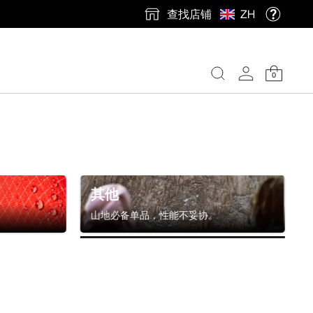
查找店铺
ZH
0
其他
山地必备单品，性能不妥协。