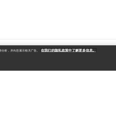
在我们的隐私政策中了解更多信息。
支持分析，并向您展示相关广告。
户
更多商品
册
查找店铺
礼品卡
款
PRO计划
获取应用程序