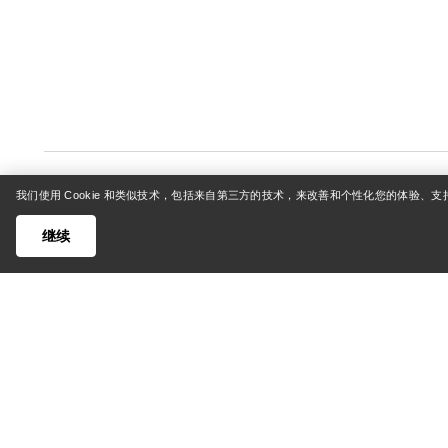
我们使用 Cookie 和类似技术，包括来自第三方的技术，来改善和个性化您的体验、
继续
帮助中心
我的账
客户支持中心
登录/注
常见问题
订单追踪
联系我们
退货和退
货运与配送
产品保养