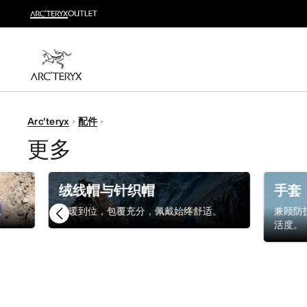
新品
运动员的需求，设计师的动力——在优化现有畅销产品
选购女士
选购男士
无理由退换货
Arc'teryx
配件
改变主意了？ 30天内购买的符合条件的商品可退换货。
更多
绒线帽与针织帽
手套
。
保暖到位，包覆充分，佩戴始终舒适。
兼顾防
活度。