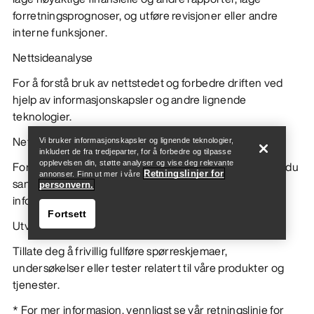
forretningsprognoser, og utføre revisjoner eller andre
interne funksjoner.
Nettsideanalyse
For å forstå bruk av nettstedet og forbedre driften ved
Finn butikk
Help
hjelp av informasjonskapsler og andre lignende
teknologier.
Nettsted/innholdstilpasning
Vi bruker informasjonskapsler og lignende teknologier,
inkludert de fra tredjeparter, for å forbedre og tilpasse
For å tilby tilpasset innhold og tilbud på nettstedet som du
opplevelsen din, støtte analyser og vise deg relevante
Retningslinjer for
annonser. Finn ut mer i våre
sannsynligvis vil være interessert i, basert på
personvern.
informasjonskapslene som er installert.
Fortsett
Utvikle våre produkter og tjenester
Tillate deg å frivillig fullføre spørreskjemaer,
undersøkelser eller tester relatert til våre produkter og
tjenester.
* For mer informasjon, vennligst se vår retningslinje for
Finn butikk
Help