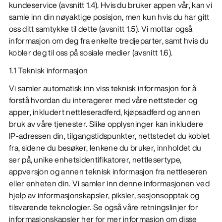
kundeservice (avsnitt 1.4). Hvis du bruker appen vår, kan vi
samle inn din nøyaktige posisjon, men kun hvis du har gitt
oss ditt samtykke til dette (avsnitt 1.5). Vi mottar også
informasjon om deg fra enkelte tredjeparter, samt hvis du
kobler deg til oss på sosiale medier (avsnitt 1.6).
1.1 Teknisk informasjon
Vi samler automatisk inn viss teknisk informasjon for å
forstå hvordan du interagerer med våre nettsteder og
apper, inkludert nettleseradferd, kjøpsadferd og annen
bruk av våre tjenester. Slike opplysninger kan inkludere
IP-adressen din, tilgangstidspunkter, nettstedet du koblet
fra, sidene du besøker, lenkene du bruker, innholdet du
ser på, unike enhetsidentifikatorer, nettlesertype,
appversjon og annen teknisk informasjon fra nettleseren
eller enheten din. Vi samler inn denne informasjonen ved
hjelp av informasjonskapsler, piksler, sesjonsopptak og
tilsvarende teknologier. Se også våre retningslinjer for
informasjonskapsler her for mer informasjon om disse