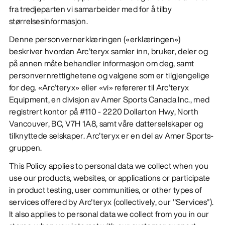
fra tredjeparten vi samarbeider med for å tilby
størrelsesinformasjon.
Denne personvernerklæringen («erklæringen»)
beskriver hvordan Arc’teryx samler inn, bruker, deler og
på annen måte behandler informasjon om deg, samt
personvernrettighetene og valgene som er tilgjengelige
for deg. «Arc’teryx» eller «vi» refererer til Arc’teryx
Equipment, en divisjon av Amer Sports Canada Inc., med
registrert kontor på #110 - 2220 Dollarton Hwy, North
Vancouver, BC, V7H 1A8, samt våre datterselskaper og
tilknyttede selskaper. Arc’teryx er en del av Amer Sports-
gruppen.
This Policy applies to personal data we collect when you
use our products, websites, or applications or participate
in product testing, user communities, or other types of
services offered by Arc'teryx (collectively, our "Services").
It also applies to personal data we collect from you in our