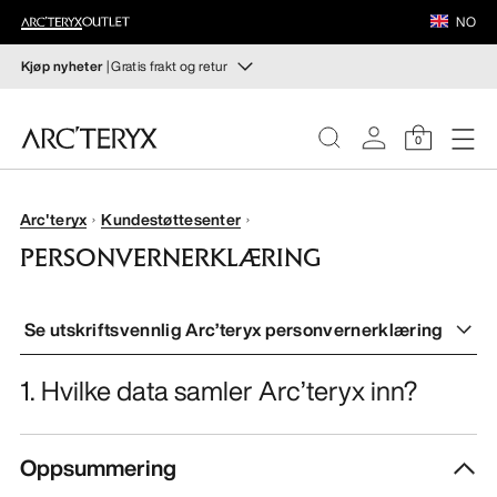
FOTTØY
NO
UTSTYR
Kjøp nyheter
| Gratis frakt og retur
Nyheter
VEILANCE
Sjekk nyhetene som gir deg høy bevegelighet og
0
temperaturregulering til høstens hiking- og klatring.
OPPDAG
Til dame
Til herre
DAME
Arc'teryx
Kundestøttesenter
PERSONVERNERKLÆRING
Gratis retur
HERRE
Har du ombestemt deg? Returner kvalifiserte varer innen
30 dager.
Start en gratis retur
.
Se utskriftsvennlig Arc’teryx personvernerklæring
FOTTØY
1. Hvilke data samler Arc’teryx inn?
UTSTYR
Oppsummering
VEILANCE