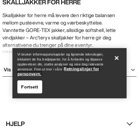
SKALLJAKKER FOR HERRE
Skalljakker for herre må levere den riktige balansen
mellom pusteevne, varme og værbeskyttelse.
Vanntette GORE-TEX jakker, allsidige softshell, lette
Finn butikk
Help
vindjakker – Arc’teryx skalljakker for herre gir deg
alternativene du trenger på dine eventyr.
VANNTETTE SKALL
Vi bruker informasjonskapsler og lignende teknologier,
GORE-TEX er det eneste vanntette, vindtette og
inkludert de fra tredjeparter, for å forbedre og tilpasse
opplevelsen din, støtte analyser og vise deg relevante
pustende materialet som er effektivt og slitesterkt
Vis mer
Retningslinjer for
annonser. Finn ut mer i våre
nok til å møte våre standarder. Vi tilbyr flere ulike
personvern.
materialer og stiler. Alpha SVs robuste GORE-TEX-
Fortsett
membran er laminert til vårt mest slitesterke alpine
ytterstoff. Det ikoniske Arc’teryx skalljakken, bygget
for seriøs og gjentatt bruk på fjellet. Allsidighet
kommer fra vår Beta GORE-TEX-kolleksjon, som er
laget for å yte uansett fjellaktivitet og årstid.
HJELP
Ultralette GORE-TEX herrejakker inkluderer vår
Finn butikk
Help
Norvan terrengløpeskall og den slitesterke Beta LT