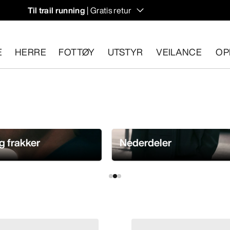
Til trail running
| Gratis retur
E
HERRE
FOTTØY
UTSTYR
VEILANCE
OP
n 30 dager.
Start en gratis retur
.
g frakker
Nederdeler