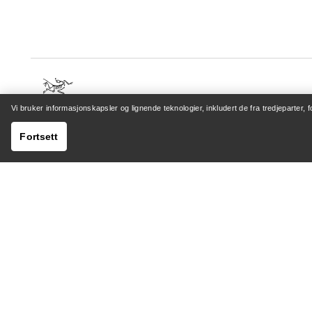
Vi bruker informasjonskapsler og lignende teknologier, inkludert de fra tredjeparter, 
HJELP
MIN K
Fortsett
Kundeservicesenter
Logg inn 
Generelle spørsmål
Sporing a
Kontakt oss
Retur og
Sending og levering
Produktp