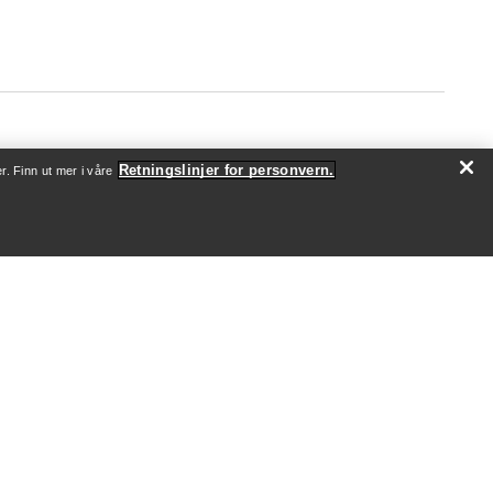
Retningslinjer for personvern.
r. Finn ut mer i våre
OM OSS
Hvem vi er
Utøvere og ambassadører
Bærekraft
Jobb
Nyhetsrom