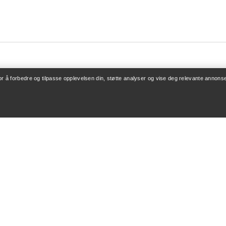
for å forbedre og tilpasse opplevelsen din, støtte analyser og vise deg relevante annonse
ONTO
KJØP MER
/ Registrering
Finn butikk
v bestillinger
Gavekort
 refusjon
PRO-program
leie
Få appen