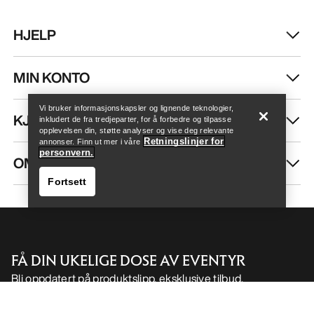
HJELP
Finn butikk
Help
MIN KONTO
Vi bruker informasjonskapsler og lignende teknologier,
KJØP MER
inkludert de fra tredjeparter, for å forbedre og tilpasse
opplevelsen din, støtte analyser og vise deg relevante
Retningslinjer for
annonser. Finn ut mer i våre
personvern.
OM OSS
Fortsett
FÅ DIN UKELIGE DOSE AV EVENTYR
Bli oppdatert på produktslipp, eksklusive tilbud,
Finn butikk
Help
eventer og mer – rett til innboksen din.