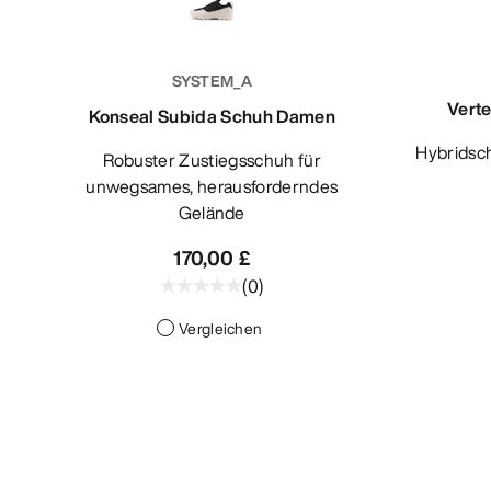
SYSTEM_A
Vert
Konseal Subida Schuh Damen
Hybridschuh für technische, vertikale
Robuster Zustiegsschuh für
unwegsames, herausforderndes
Gelände
170,00 £
(
0
)
Vergleichen