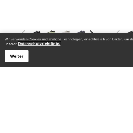
Wir verwenden Cookies und ähnliche Technologien, einschließlich von Dritten, um d
Datenschutzrichtlinie.
unserer
Weiter
Sylan 2 Schuh Damen
Norv
Dynamischer Laufschuh für
Anpassungsfähiger Berglaufschuh
Bestzeiten am Berg
200,00 £
(
58
)
Vergleichen