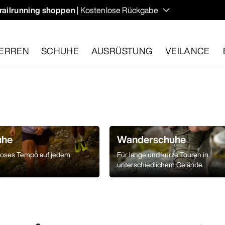
railrunning shoppen
| Kostenlose Rückgabe
ERREN
SCHUHE
AUSRÜSTUNG
VEILANCE
ähige Artikel innerhalb von 30 Tagen zurückgeben.
Eine koste
uhe
Wanderschuhe
loses Tempo auf jedem
Für lange und kurze Touren in
.
unterschiedlichem Gelände.