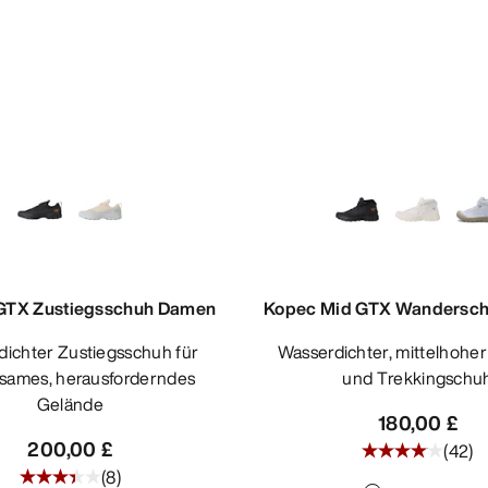
GTX Zustiegsschuh Damen
Kopec Mid GTX Wandersc
Wasserdichter, mittelhoher Wander-
ames, herausforderndes
und Trekkingschu
Gelände
180,00 £
200,00 £
(
42
)
(
8
)