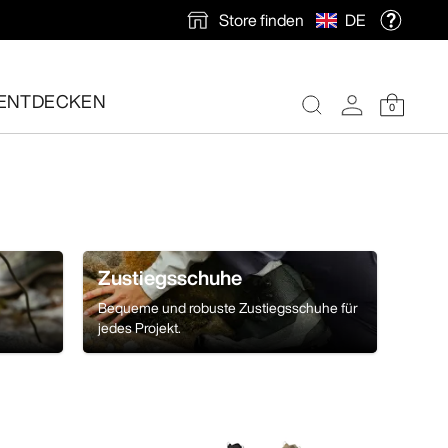
Store finden
DE
ENTDECKEN
0
nlose Rücksendung veranlassen.
Zustiegsschuhe
Bequeme und robuste Zustiegsschuhe für
jedes Projekt.