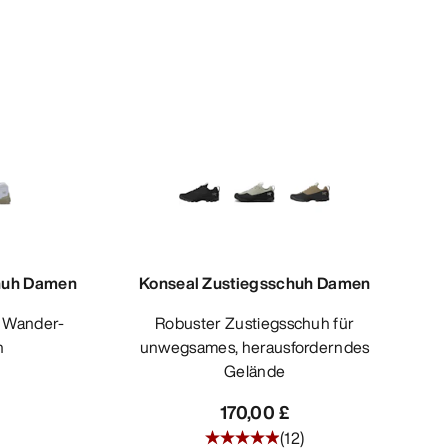
huh Damen
Konseal Zustiegsschuh Damen
Robuster Zustiegsschuh für
h
unwegsames, herausforderndes
Gelände
170,00 £
(
12
)