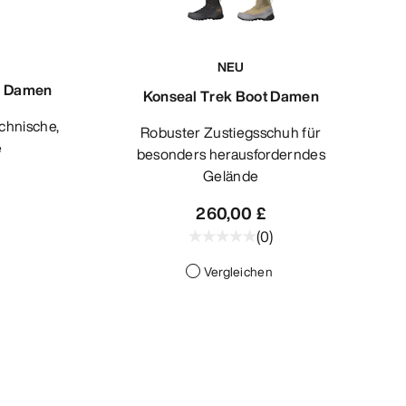
NEU
h Damen
Konseal Trek Boot Damen
Robuster Zustiegsschuh für
e
besonders herausforderndes
Gelände
260,00 £
(
0
)
Vergleichen