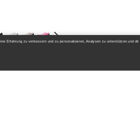
eine Erfahrung zu verbessern und zu personalisieren, Analysen zu unterstützen und dir
an LD 4 Schuh Damen
für lange Einheiten
150,00 £
(
84
)
Vergleichen