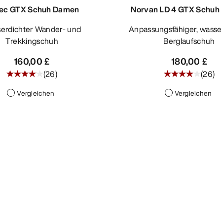
ec GTX Schuh Damen
Norvan LD 4 GTX Schu
Anpassungsfähiger, wasserdichter
Trekkingschuh
Berglaufschuh
160,00 £
180,00 £
(
26
)
(
26
)
Vergleichen
Vergleichen