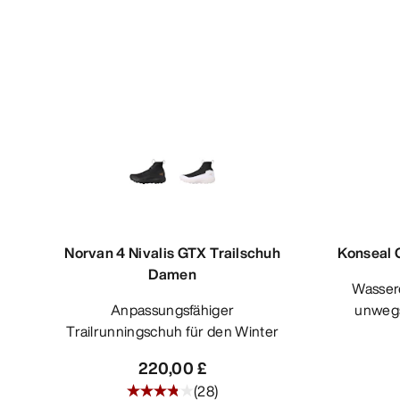
Norvan 4 Nivalis GTX Trailschuh
Konseal 
Damen
Wasserdichter Zustiegsschuh für
Anpassungsfähiger
unwegs
Trailrunningschuh für den Winter
220,00 £
(
28
)