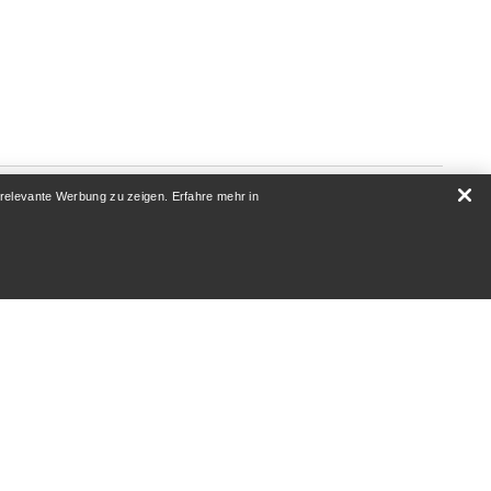
 relevante Werbung zu zeigen. Erfahre mehr in
ÜBER UNS
Wer wir sind
Athleten & Ambassadoren
Nachhaltigkeit
Karriere
Newsroom