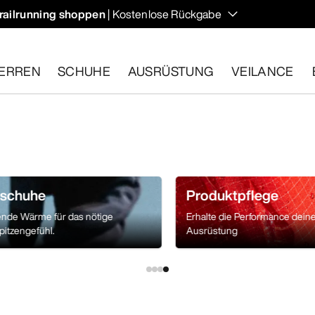
railrunning shoppen
| Kostenlose Rückgabe
ERREN
SCHUHE
AUSRÜSTUNG
VEILANCE
ähige Artikel innerhalb von 30 Tagen zurückgeben.
Eine koste
schuhe
Produktpflege
nde Wärme für das nötige
Erhalte die Performance dein
pitzengefühl.
Ausrüstung