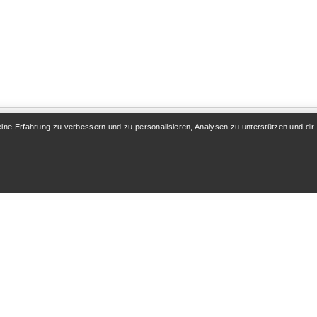
eine Erfahrung zu verbessern und zu personalisieren, Analysen zu unterstützen und dir
KONTO
MEHR SHOPPEN
 / Registrieren
Store finden
folgung
Geschenkkarten
 & Rückerstattung
PRO-Programm
flege
Hol dir die App