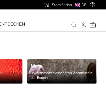
Store finden
DE
ENTDECKEN
0
nlose Rücksendung veranlassen.
Mehr
er
Unverzichtbares Zubehör für Abenteuer in
den Bergen.