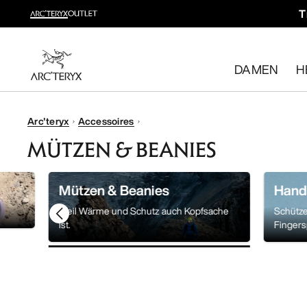
T
Trailrunning shoppen
Dein Trailrunning-Komplettsystem
DAMEN
H
Damen shoppen
Herren shoppen
Kostenlose Rückgabe
Arc'teryx
Accessoires
Hast du deine Meinung geändert? Du kannst rücknahmef
MÜTZEN & BEANIES
Mützen & Beanies
Hand
Weil Wärme und Schutz auch Kopfsache
Schütze
ist.
Fingers