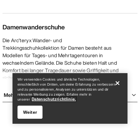
Damenwanderschuhe
Die Arc’teryx Wander- und
Trekkingsschuhkollektion für Damen besteht aus
Modellen für Tages- und Mehrtagentouren in
Store finden
Help
wechselndem Gelände. Die Schuhe bieten Halt und
Komfort bei langer Tragedauer sowie Griffigkeit und
sicheren Grip auf felsigen, schlammigen und
Wir verwenden Cookies und ähnliche Technologien,
schottrigen Untergründen. Dank ihrer leichten
einschließlich von Dritten, um deine Erfahrung zu verbessern
und zu personalisieren, Analysen zu unterstützen und dir
Konstruktion sind sie bequem und bieten ein
Mehr anzeigen
relevante Werbung zu zeigen. Erfahre mehr in
angenehmes Gehgefühl für viele Kilometer mit oder
Datenschutzrichtlinie.
unserer
ohne Rucksack. Sie sind robuster und schwerer als
Weiter
Laufschuhe
und sorgen für mehr Halt und
Unterstützung. Im Vergleich mit
Zustiegsschuhen
sind sie flexibler und tragen sich auf Dauer
angenehmer. Arc’teryx Wander- und