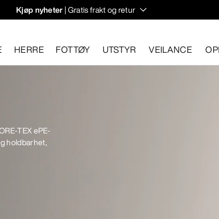
Kjøp nyheter
| Gratis frakt og retur
rregulering til høstens hiking- og klatring.
E
HERRE
FOTTØY
UTSTYR
VEILANCE
OP
n 30 dager.
Start en gratis retur
.
 GORE-TEX ePE-
g holdbarhet,