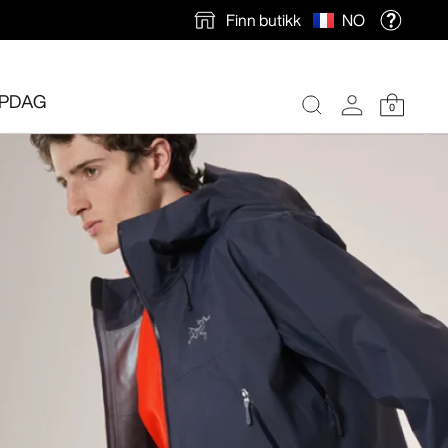
Finn butikk
NO
PDAG
0