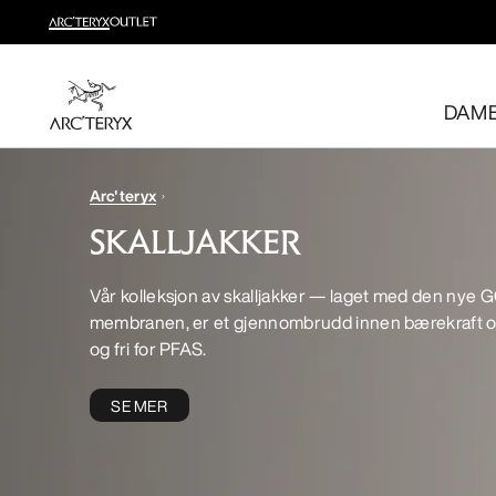
Nyheter
Sjekk nyhetene som gir deg høy bevegelighet og temperatu
DAM
Til dame
Til herre
Gratis retur
Arc'teryx
Har du ombestemt deg? Returner kvalifiserte varer inne
SKALLJAKKER
Vår kolleksjon av skalljakker — laget med den nye
membranen, er et gjennombrudd innen bærekraft o
og fri for PFAS.
SE MER