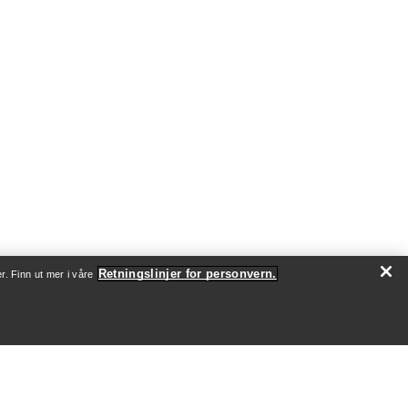
Retningslinjer for personvern.
r. Finn ut mer i våre
OM OSS