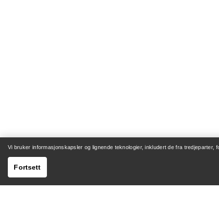
Vi bruker informasjonskapsler og lignende teknologier, inkludert de fra tredjeparter, 
Fortsett
HJELP
MIN K