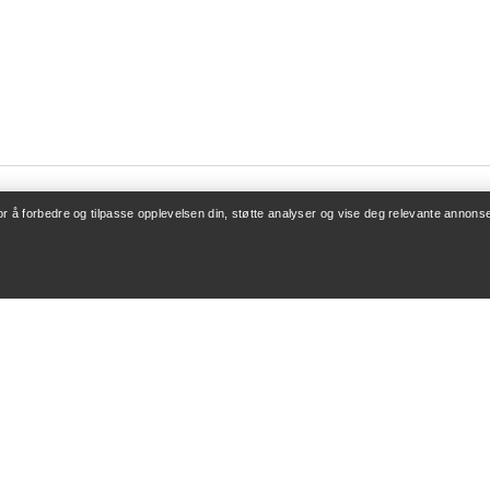
for å forbedre og tilpasse opplevelsen din, støtte analyser og vise deg relevante annonse
ONTO
KJØP MER
/ Registrering
Finn butikk
v bestillinger
Gavekort
 refusjon
PRO-program
leie
Få appen