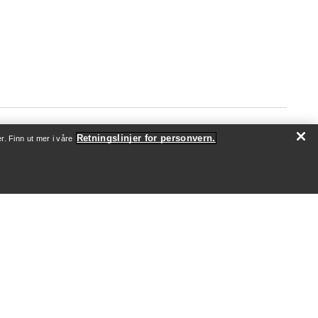
Retningslinjer for personvern.
r. Finn ut mer i våre
OM OSS
Hvem vi er
Utøvere og ambassadører
Bærekraft
Jobb
Nyhetsrom