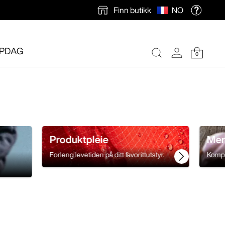
Finn butikk
NO
PDAG
0
Produktpleie
Me
Forleng levetiden på ditt favorittutstyr.
Kompro