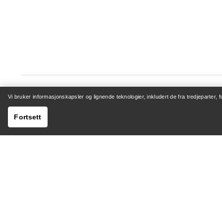
Vi bruker informasjonskapsler og lignende teknologier, inkludert de fra tredjeparter, 
Fortsett
HJELP
MIN K
Kundeservicesenter
Logg inn 
Generelle spørsmål
Sporing a
Kontakt oss
Retur og
Sending og levering
Produktp