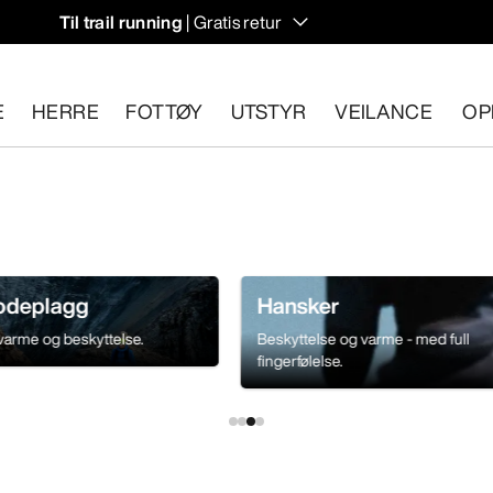
Til trail running
| Gratis retur
E
HERRE
FOTTØY
UTSTYR
VEILANCE
OP
n 30 dager.
Start en gratis retur
.
hodeplagg
Hansker
varme og beskyttelse.
Beskyttelse og varme - med full
fingerfølelse.