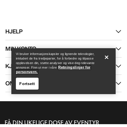
HJELP
Finn butikk
Help
MIN KONTO
Vi bruker informasjonskapsler og lignende teknologier,
inkludert de fra tredjeparter, for å forbedre og tilpasse
opplevelsen din, støtte analyser og vise deg relevante
KJØP MER
Retningslinjer for
annonser. Finn ut mer i våre
personvern.
OM OSS
Fortsett
FÅ DIN UKELIGE DOSE AV EVENTYR
Finn butikk
Help