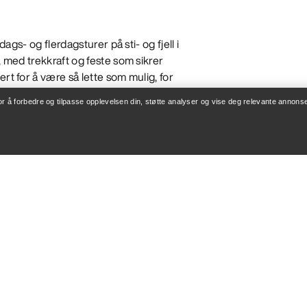
dags- og flerdagsturer på sti- og fjell i
, med trekkraft og feste som sikrer
rt for å være så lette som mulig, for
ryggsekk. Generelt er de stivere og
for å forbedre og tilpasse opplevelsen din, støtte analyser og vise deg relevante annonse
fleksible enn
klatresko
for ekstra
rer er Arc'teryx hikingsko og -
på korte eventyr.
IL HERRE
å utfordrende stier der du møter
assform for raske hiking på sti.
er for presise, effektive bevegelser i
 Fjellstøvlene er designet for å kunne
JONER