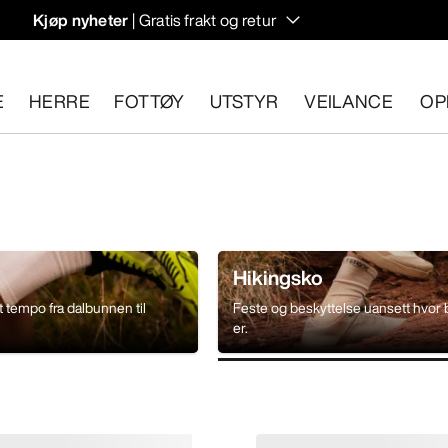
Kjøp nyheter
| Gratis frakt og retur
rregulering til høstens hiking- og klatring.
E
HERRE
FOTTØY
UTSTYR
VEILANCE
OP
n 30 dager.
Start en gratis retur
.
Hikingsko
t tempo fra dalbunnen til
Feste og beskyttelse uansett hvor b
er.