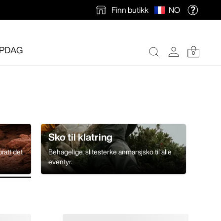
Finn butikk
NO
PDAG
0
Sko til klatring
ratt det
Behagelige, slitesterke anmarsjsko til alle
eventyr.