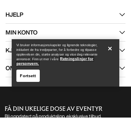
HJELP
Finn butikk
Help
MIN KONTO
Vi bruker informasjonskapsler og lignende teknologier,
KJØP MER
inkludert de fra tredjeparter, for å forbedre og tilpasse
opplevelsen din, støtte analyser og vise deg relevante
Retningslinjer for
annonser. Finn ut mer i våre
personvern.
OM OSS
Fortsett
FÅ DIN UKELIGE DOSE AV EVENTYR
Bli oppdatert på produktslipp, eksklusive tilbud,
Finn butikk
Help
eventer og mer – rett til innboksen din.