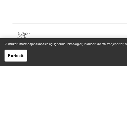
Vi bruker informasjonskapsler og lignende teknologier, inkludert de fra tredjeparter, 
HJELP
MIN K
Fortsett
Kundeservicesenter
Logg inn 
Generelle spørsmål
Sporing a
Kontakt oss
Retur og
Sending og levering
Produktp