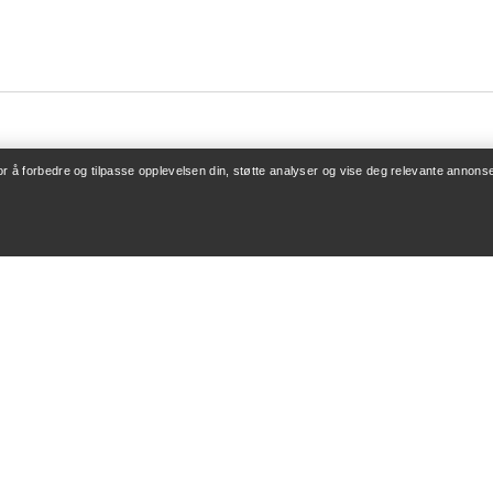
for å forbedre og tilpasse opplevelsen din, støtte analyser og vise deg relevante annonse
ONTO
KJØP MER
/ Registrering
Finn butikk
v bestillinger
Gavekort
 refusjon
PRO-program
leie
Få appen