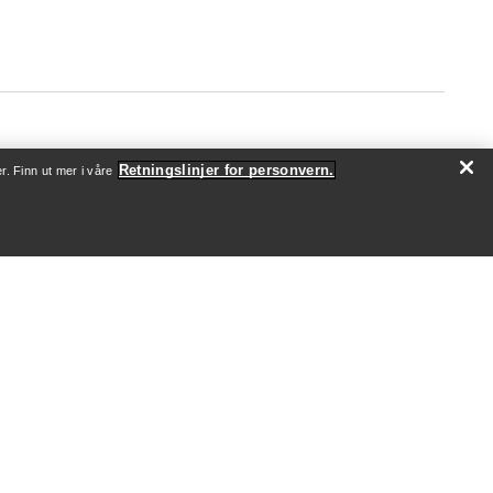
Retningslinjer for personvern.
r. Finn ut mer i våre
OM OSS
Hvem vi er
Utøvere og ambassadører
Bærekraft
Jobb
Nyhetsrom