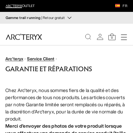
CHAUSSURES
FR
ÉQUIPEMENT
Gamme trail running
| Retour gratuit
Gamme trail running
VEILANCE
Composez votre tenue de trail running
0
Pour femme
Pour homme
DÉCOUVRIR
FEMME
Arc'teryx
Service Client
Retour gratuit
GARANTIE ET RÉPARATIONS
Vous avez changé d’avis ? Retournez les articles
HOMME
admissibles dans un délai de 30 jours.
Effectuer un retour
gratuit
.
Chez Arc'teryx, nous sommes fiers de la qualité et des
CHAUSSURES
performances de tous nos produits. Les articles couverts
par notre Garantie limitée seront remplacés ou réparés, à
ÉQUIPEMENT
la discrétion d’Arc'teryx, pour la durée de vie normale du
produit.
VEILANCE
Merci d’envoyer des photos de votre produit lorsque
vous effectuez une demande de service produit (taille