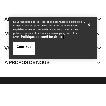
Trouver un magasin
Help
AIDE
Nous utilisons des cookies et des technologies similaires, y
compris de tiers, pour améliorer et personnaliser votre
expérience, mener des analyses et vous montrer des
MON COMPTE
publicités pertinentes. Pour en savoir plus, consultez
Politique de confidentialité.
notre
VOIR PLUS
Continue
r
À PROPOS DE NOUS
Trouver un magasin
Help
RECEVEZ VOTRE DOSE D’AVENTURE
HEBDOMADAIRE