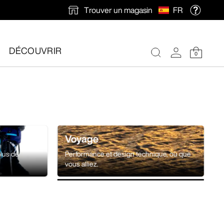
Trouver un magasin
FR
DÉCOUVRIR
0
Voyage
plus de
Performance et design technique, où que
vous alliez.