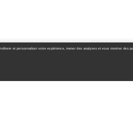
améliorer et personnaliser votre expérience, mener des analyses et vous montrer des pub
OMPTE
VOIR PLUS
z-vous / Inscription
Trouver un magasin
e commande
Cartes cadeaux
 & Remboursements
Programme PRO
 des produits
Téléchargez l’appli