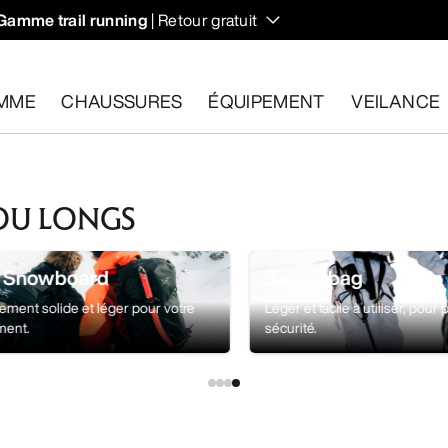
Gamme trail running
| Retour gratuit
MME
CHAUSSURES
ÉQUIPEMENT
VEILANCE
les dans un délai de 30 jours.
Effectuer un retour gratuit
.
 OU LONGS
& Snowboard
Sac airbag
ement solide et léger pour votre
Léger et facile à utiliser, pour 
ment.
sécurité.