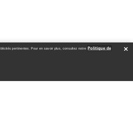
Politique de
licités pertinentes. Pour en savoir plus, consultez notre
À PROPOS DE NOUS
Qui nous sommes
Athlètes & Ambassadeurs
Développement durable
Emploi
Salle de nouvelles