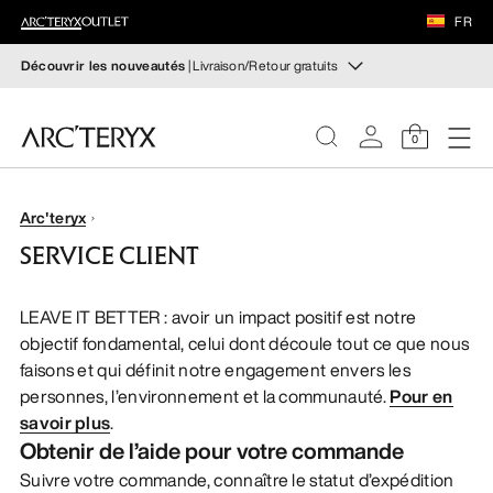
CHAUSSURES
FR
ÉQUIPEMENT
Découvrir les nouveautés
| Livraison/Retour gratuits
Nouveautés
VEILANCE
Les nouveaux équipements qui facilitent vos
0
mouvements et régulent votre température lors des
randonnées et ascensions en automne.
DÉCOUVRIR
FEMME
Arc'teryx
Pour femme
Pour homme
SERVICE CLIENT
HOMME
Retour gratuit
LEAVE IT BETTER : avoir un impact positif est notre
Vous avez changé d’avis ? Retournez les articles
CHAUSSURES
objectif fondamental, celui dont découle tout ce que nous
admissibles dans un délai de 30 jours.
Effectuer un retour
faisons et qui définit notre engagement envers les
gratuit
.
personnes, l’environnement et la communauté.
Pour en
ÉQUIPEMENT
savoir plus
.
Obtenir de l’aide pour votre commande
VEILANCE
Suivre votre commande, connaître le statut d’expédition