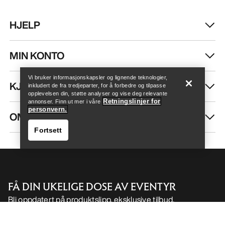
HJELP
Finn butikk
Help
MIN KONTO
Vi bruker informasjonskapsler og lignende teknologier,
KJØP MER
inkludert de fra tredjeparter, for å forbedre og tilpasse
opplevelsen din, støtte analyser og vise deg relevante
Retningslinjer for
annonser. Finn ut mer i våre
personvern.
OM OSS
Fortsett
FÅ DIN UKELIGE DOSE AV EVENTYR
Bli oppdatert på produktslipp, eksklusive tilbud,
Finn butikk
Help
eventer og mer – rett til innboksen din.