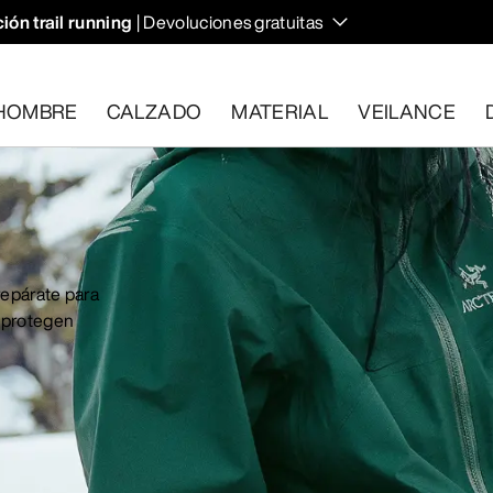
ión trail running
| Devoluciones gratuitas
HOMBRE
CALZADO
MATERIAL
VEILANCE
plan los requisitos en el plazo de 30 días.
Solicita una devoluc
Prepárate para
 protegen