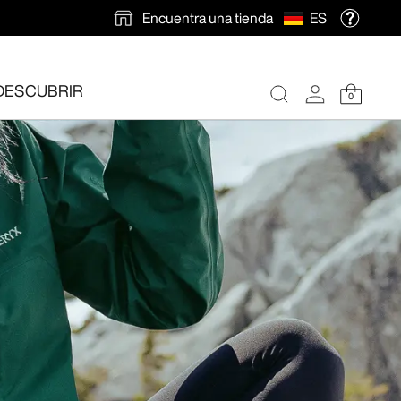
Encuentra una tienda
ES
DESCUBRIR
0
ión gratuita
.