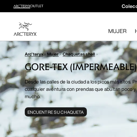
Colecc
Colección trail running
Crea un kit completo para trail running
MUJER
Comprar Mujer
Comprar Hombre
Devoluciones gratuitas
Arc'teryx
Mujer
Chaquetas shell
¿Has cambiado de opinión? Devuelve los artículos que cum
GORE-TEX (IMPERMEABLE)
Desde las calles de la ciudad a los picos más altos. 
cualquier aventura con prendas que abultan poco y
mucho.
ENCUENTRE SU CHAQUETA