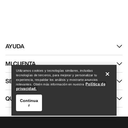
AYUDA
Encuentra una tienda
Help
MI CUENTA
Utilizamos cookies y tecnologías similares, incluidas
tecnologías de terceros, para mejorar y personalizar tu
SEGUIR COMPRANDO
experiencia, respaldar los análisis y mostrarte anuncios
Política de
relevantes. Obtén más información en nuestra
privacidad.
QUIÉNES SOMOS
Continua
r