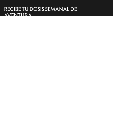
RECIBE TU DOSIS SEMANAL DE
Encuentra una tienda
Help
AVENTURA
Recibe actualizaciones sobre lanzamientos de
productos, ofertas exclusivas, eventos y mucho
más, directamente en tu bandeja de entrada.
ES
Ayuda