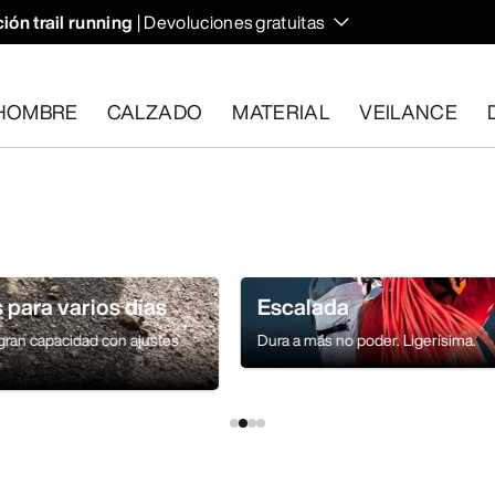
ión trail running
| Devoluciones gratuitas
HOMBRE
CALZADO
MATERIAL
VEILANCE
plan los requisitos en el plazo de 30 días.
Solicita una devoluc
 para varios días
Escalada
gran capacidad con ajustes
Dura a más no poder. Ligerísima.