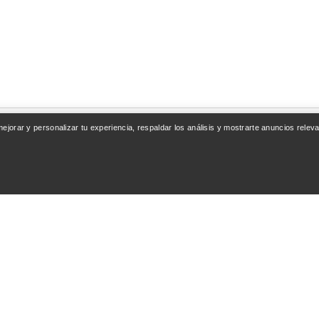
 mejorar y personalizar tu experiencia, respaldar los análisis y mostrarte anuncios rel
ENTA
SEGUIR COMPRAN
esión / Registrarse
Encuentra una tienda
nto de pedidos
Tarjetas regalo
ones y reembolsos
Programa PRO
del producto
Instala la app