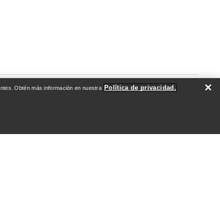
Política de privacidad.
evantes. Obtén más información en nuestra
DO
QUIÉNES SOMOS
Quiénes somos
Atletas y embajadores
Sostenibilidad
Empleo
Redacción