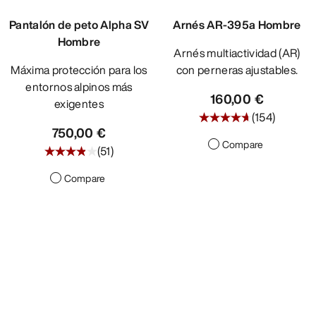
DESCUBRIR
Pantalón de peto Alpha SV
Arnés AR-395a Hombre
Hombre
Arnés multiactividad (AR)
Máxima protección para los
con perneras ajustables.
entornos alpinos más
160,00 €
exigentes
(
154
)
750,00 €
Compare
(
51
)
Compare