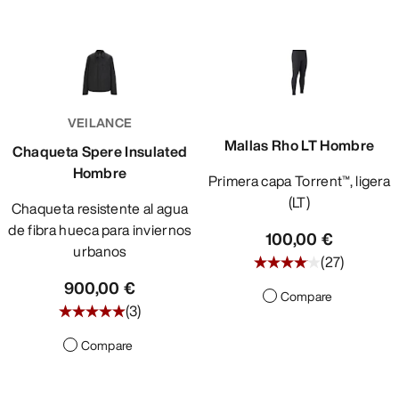
VEILANCE
Mallas Rho LT Hombre
Chaqueta Spere Insulated
Hombre
Primera capa Torrent™, ligera
(LT)
Chaqueta resistente al agua
de fibra hueca para inviernos
100,00 €
urbanos
(
27
)
900,00 €
Compare
(
3
)
Compare