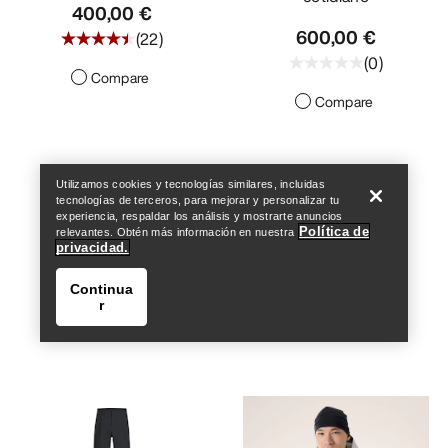
400,00 €
600,00 €
(
22
)
(
0
)
Compare
Compare
Encuentra una tienda
Help
Utilizamos cookies y tecnologías similares, incluidas
tecnologías de terceros, para mejorar y personalizar tu
experiencia, respaldar los análisis y mostrarte anuncios
Política de
relevantes. Obtén más información en nuestra
privacidad.
Continua
r
Encuentra una tienda
Help