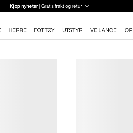
Kjøp nyheter
| Gratis frakt og retur
rregulering til høstens hiking- og klatring.
E
HERRE
FOTTØY
UTSTYR
VEILANCE
OP
n 30 dager.
Start en gratis retur
.