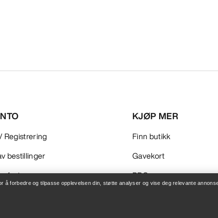
ONTO
KJØP MER
/ Registrering
Finn butikk
v bestillinger
Gavekort
 refusjon
PRO-program
for å forbedre og tilpasse opplevelsen din, støtte analyser og vise deg relevante annonse
leie
Få appen