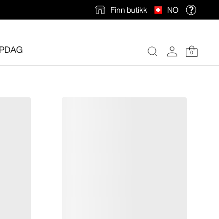
Finn butikk
NO
PDAG
0