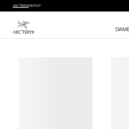
Nyheter
Sjekk nyhetene som gir deg høy bevegelighet og temperatu
DAM
Til dame
Til herre
Gratis retur
Har du ombestemt deg? Returner kvalifiserte varer inne