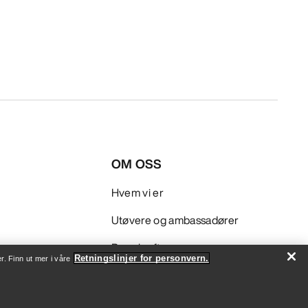
OM OSS
Hvem vi er
Utøvere og ambassadører
Bærekraft
Retningslinjer for personvern.
r. Finn ut mer i våre
Jobb
Nyhetsrom