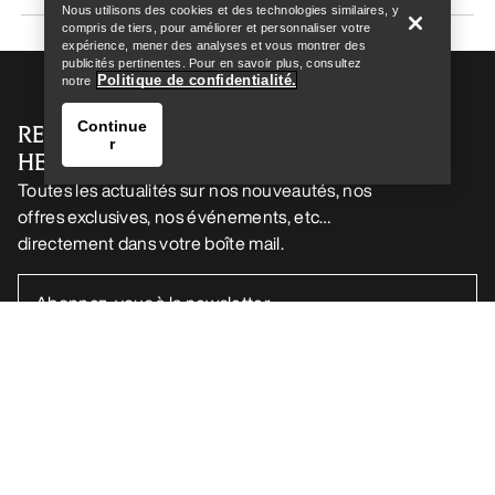
Nous utilisons des cookies et des technologies similaires, y
compris de tiers, pour améliorer et personnaliser votre
expérience, mener des analyses et vous montrer des
publicités pertinentes. Pour en savoir plus, consultez
Politique de confidentialité.
notre
Continue
RECEVEZ VOTRE DOSE D’AVENTURE
r
HEBDOMADAIRE
Toutes les actualités sur nos nouveautés, nos
offres exclusives, nos événements, etc…
directement dans votre boîte mail.
Trouver un magasin
Help