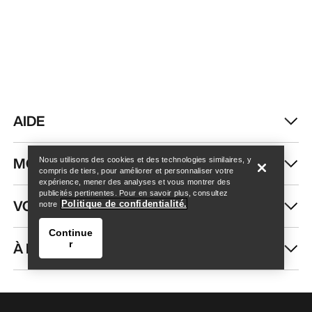
AIDE
Trouver un magasin
Help
MON COMPTE
Nous utilisons des cookies et des technologies similaires, y
compris de tiers, pour améliorer et personnaliser votre
expérience, mener des analyses et vous montrer des
publicités pertinentes. Pour en savoir plus, consultez
VOIR PLUS
Politique de confidentialité.
notre
Continue
À PROPOS DE NOUS
r