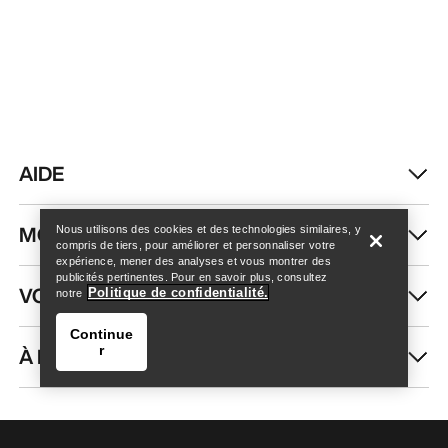
AIDE
Trouver un magasin
Help
MON COMPTE
Nous utilisons des cookies et des technologies similaires, y
compris de tiers, pour améliorer et personnaliser votre
expérience, mener des analyses et vous montrer des
publicités pertinentes. Pour en savoir plus, consultez
VOIR PLUS
Politique de confidentialité.
notre
Continue
À PROPOS DE NOUS
r