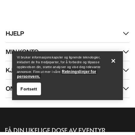
HJELP
Finn butikk
Help
MIN KONTO
Vi bruker informasjonskapsler og lignende teknologier,
inkludert de fra tredjeparter, for å forbedre og tilpasse
opplevelsen din, støtte analyser og vise deg relevante
KJØP MER
Retningslinjer for
annonser. Finn ut mer i våre
personvern.
OM OSS
Fortsett
FÅ DIN UKELIGE DOSE AV EVENTYR
Finn butikk
Help