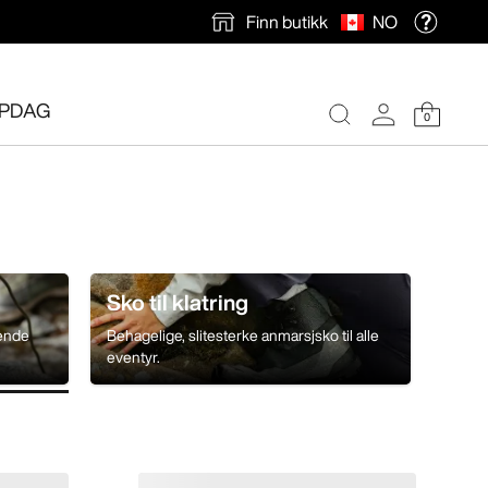
Finn butikk
NO
PDAG
0
Sko til klatring
tende
Behagelige, slitesterke anmarsjsko til alle
eventyr.