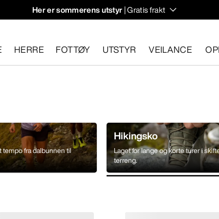
Her er sommerens utstyr
| Gratis frakt
et.
E
HERRE
FOTTØY
UTSTYR
VEILANCE
OP
n 30 dager.
Start en gratis retur
.
Hikingsko
t tempo fra dalbunnen til
Laget for lange og korte turer i skif
terreng.