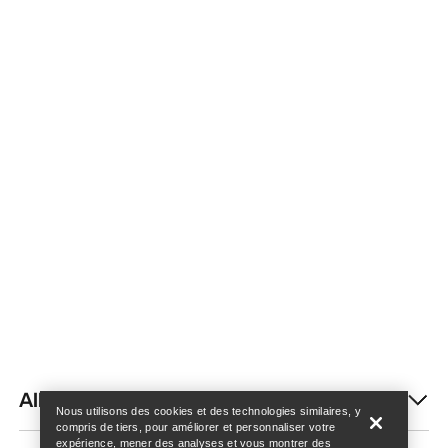
Trouver un magasin
Help
AIDE
Nous utilisons des cookies et des technologies similaires, y
compris de tiers, pour améliorer et personnaliser votre
expérience, mener des analyses et vous montrer des