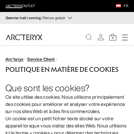
CHAUSSURES
FR
ÉQUIPEMENT
Gamme trail running
| Retour gratuit
Gamme trail running
VEILANCE
Composez votre tenue de trail running
0
Pour femme
Pour homme
DÉCOUVRIR
FEMME
Arc'teryx
Service Client
Retour gratuit
POLITIQUE EN MATIÈRE DE COOKIES
Vous avez changé d’avis ? Retournez les articles
HOMME
admissibles dans un délai de 30 jours.
Effectuer un retour
Que sont les cookies?
gratuit
.
CHAUSSURES
Ce site utilise des cookies. Nous utilisons principalement
des cookies pour améliorer et analyser votre expérience
ÉQUIPEMENT
sur nos sites Web et à des fins commerciales.
Un cookie est un petit fichier texte stocké sur votre
VEILANCE
appareil lorsque vous visitez des sites Web. Nous utilisons
ici le terme « cookies » pour désigner des techniques