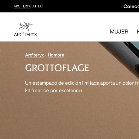
Colecc
Colección trail running
Crea un kit completo para trail running
MUJER
Comprar Mujer
Comprar Hombre
Devoluciones gratuitas
Arc'teryx
Hombre
¿Has cambiado de opinión? Devuelve los artículos que cum
GROTTOFLAGE
Un estampado de edición limitada aporta un color f
kit freeride por excelencia.