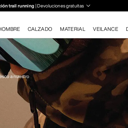
ión trail running
| Devoluciones gratuitas
HOMBRE
CALZADO
MATERIAL
VEILANCE
plan los requisitos en el plazo de 30 días.
Solicita una devoluc
resco a nuestro