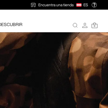
Encuentra una tienda
ES
DESCUBRIR
0
ión gratuita
.