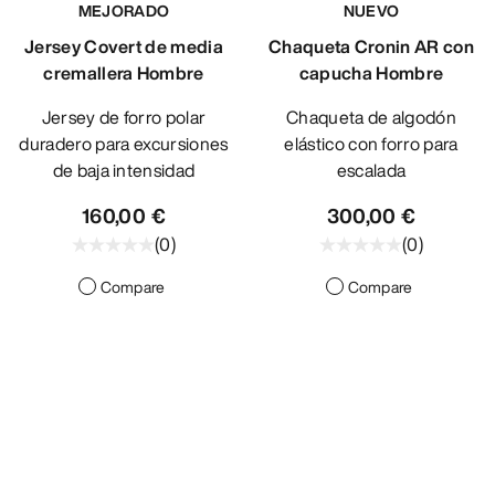
MEJORADO
NUEVO
DESCUBRIR
Jersey Covert de media
Chaqueta Cronin AR con
cremallera Hombre
capucha Hombre
Jersey de forro polar
Chaqueta de algodón
duradero para excursiones
elástico con forro para
de baja intensidad
escalada
160,00 €
300,00 €
(
0
)
(
0
)
Compare
Compare