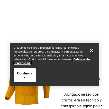
Encuentra una tienda
Help
Utilizamos cookies y tecnologías similares, incluidas
tecnologías de terceros, para mejorar y personalizar tu
experiencia, respaldar los análisis y mostrarte anuncios
Política de
relevantes. Obtén más información en nuestra
privacidad.
Continua
r
Delta 1/2 Cremallera
Hombre
Abrigado jersey con
cremallera en técnico y
transpirable tejido polar