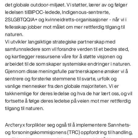
det globale outdoor-miljøet. Vi støtter, lærer av og følger
ledelsen tilBIPOC-ledede, Indigenous-sentrerte,
2SLGBTQQIA+ og kvinneidretts-organisasjoner - når vi i
fellesskap jobber mot målet om mer rettferdig tilgang til
naturen.
Vi utvikler langsiktige strategiske partnerskap med
samfunnsledere som vil forandre verden til et bedre sted,
og kartlegger ressursene våre for å støtte visjonen og
arbeidet til de som skaper systemiske endringer i naturen.
Gjennom disse meningsfulle partnerskapene ønsker vi å
sentrere og forsterke stemmene til svarte, urfolk og
vanlige mennesker fra den globale majoriteten. Vi er
takknemlige for deres ledelse og hva de har lært oss, og vil
fortsette å følge deres ledelse på veien mot mer rettferdig
tilgang til naturen.
Arc'teryx forplikter seg også til å implementere Sannhets-
og forsoningskommisjonens (TRC) oppfordring til handling,