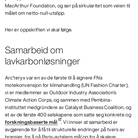
MacArthur Foundation, og ser på sirkularitet som veien til
målet om netto-null-utslipp.
Her er oppskriften vi skal følge.
Samarbeid om
lavkarbonløsninger
Arc’teryx var en av de første til å signere FNs
motekonvensjon for klimahandling (UN Fashion Charter),
vi er medlemmer av Outdoor Industry Association's
Climate Action Corps, og sammen med Pembina-
instituttet medgründere av Catalyst Business Coalition, og
et av de første 400 selskapene som satte seg konkrete og
forskningsbaserte mål
. Vi innser at samarbeid er
avgjørende for å få til strukturelle endringer på tvers av
bransjer, for å nå Paris-avtalens mål og for å skalere