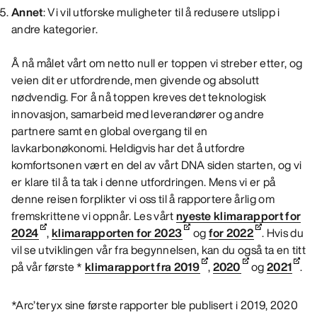
Annet
:
Vi vil utforske muligheter til å redusere utslipp i
andre kategorier.
Å nå målet vårt om netto null er toppen vi streber etter, og
veien dit er utfordrende, men givende og absolutt
nødvendig. For å nå toppen kreves det teknologisk
innovasjon, samarbeid med leverandører og andre
partnere samt en global overgang til en
lavkarbonøkonomi. Heldigvis har det å utfordre
komfortsonen vært en del av vårt DNA siden starten, og vi
er klare til å ta tak i denne utfordringen. Mens vi er på
denne reisen forplikter vi oss til å rapportere årlig om
fremskrittene vi oppnår. Les vårt
nyeste klima­rapport for
2024
,
klima­rapporten for 2023
og
for 2022
. Hvis du
vil se utviklingen vår fra begynnelsen, kan du også ta en titt
på vår første *
klimarapport fra 2019
,
2020
og
2021
.
*Arc’teryx sine første rapporter ble publisert i 2019, 2020