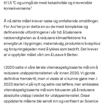
til 1,5 °C og unngå de mest katastrofale og irreversible
konsekvensene.
1
Å nå dette målet krever raske og omfattende omstillinger.
For Arc’teryx er dette en av de mest komplekse og
definerende utfordringene i vår tid: å balansere
nødvendigheten av å redusere klimaeffektene fra
energibruk i bygninger, materialvalg, produkters livssyklus
og forsyningskjeder med å lykkes som bedrift. Det krever
at vi oppfyller målet vårt om å Leave It Better.
I 2020 satte vi våre første vitenskapelig baserte mål om å
redusere utslippsintensiteten vår innen 2030. Vi gjorde
definitive fremskritt, men vi visste at vi kunne gjøre mer. I
2023 startet vi på nytt og satte oss tøffere, mer ambisiøse
vitenskapelig baserte mål som fokuserer på å redusere
absolutte utslipp i stedet for utslippsintensitet. Disse
oppdaterte målene ble sendt inn og verifisert av Science