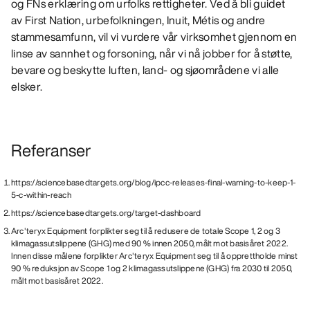
og FNs erklæring om urfolks rettigheter. Ved å bli guidet
av First Nation, urbefolkningen, Inuit, Métis og andre
stammesamfunn, vil vi vurdere vår virksomhet gjennom en
linse av sannhet og forsoning, når vi nå jobber for å støtte,
bevare og beskytte luften, land- og sjøområdene vi alle
elsker.
Referanser
https://sciencebasedtargets.org/blog/ipcc-releases-final-warning-to-keep-1-
5-c-within-reach
https://sciencebasedtargets.org/target-dashboard
Arc'teryx Equipment forplikter seg til å redusere de totale Scope 1, 2 og 3
klimagassutslippene (GHG) med 90 % innen 2050, målt mot basisåret 2022.
Innen disse målene forplikter Arc'teryx Equipment seg til å opprettholde minst
90 % reduksjon av Scope 1 og 2 klimagassutslippene (GHG) fra 2030 til 2050,
målt mot basisåret 2022.