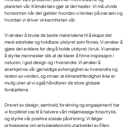
planeten vår. Klimakrisen gjør at det haster. Vi må utvide
horisonten når det gjelder hvordan vi tenker på oss selv og
hvordan vi driver virksomheten vår.
Vi ønsker å bruke de beste materialene til å skape det
mest estetiske og holdbare utstyret som finnes. Vi ønsker å
gjøre det enklere for deg å holde utstyret i bruk. Vi ønsker
å styrke mennesker slik at de klarer å finne inspirasjon i
naturen, i god design og i hverandre. Vi ønsker å
anerkjenne vår gjensidige avhengighet av hverandre og
resten av verden, og innser at klimarettferdighet ikke er
mulig uten at vi også håndterer de store globale
forskjellene.
Drevet av design, samhold, forskning og engasjement har
vi forpliktet oss til å halvere vårt miljømessige fotavtrykk,
og styrke vår positive sosiale påvirkning. Vi følger
prinsippene om sirkulærøkonomi utarbeidet av Ellen