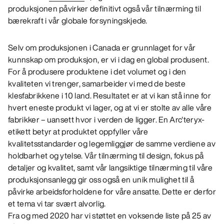
produksjonen påvirker definitivt også vår tilnærming til
bærekraft i vår globale forsyningskjede.
Selv om produksjonen i Canada er grunnlaget for vår
kunnskap om produksjon, er vi i dag en global produsent.
For å produsere produktene i det volumet og i den
kvaliteten vi trenger, samarbeider vi med de beste
klesfabrikkene i 10 land. Resultatet er at vi kan stå inne for
hvert eneste produkt vi lager, og at vi er stolte av alle våre
fabrikker – uansett hvor i verden de ligger. En Arc'teryx-
etikett betyr at produktet oppfyller våre
kvalitetsstandarder og legemliggjør de samme verdiene av
holdbarhet og ytelse. Vår tilnærming til design, fokus på
detaljer og kvalitet, samt vår langsiktige tilnærming til våre
produksjonsanlegg gir oss også en unik mulighet til å
påvirke arbeidsforholdene for våre ansatte. Dette er derfor
et tema vi tar svært alvorlig.
Fra og med 2020 har vi støttet en voksende liste på 25 av