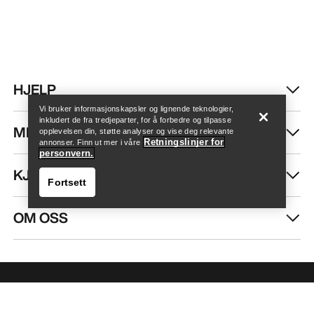
Finn butikk
Help
HJELP
Vi bruker informasjonskapsler og lignende teknologier,
inkludert de fra tredjeparter, for å forbedre og tilpasse
MIN KONTO
opplevelsen din, støtte analyser og vise deg relevante
Retningslinjer for
annonser. Finn ut mer i våre
personvern.
KJØP MER
Fortsett
OM OSS
Finn butikk
Help